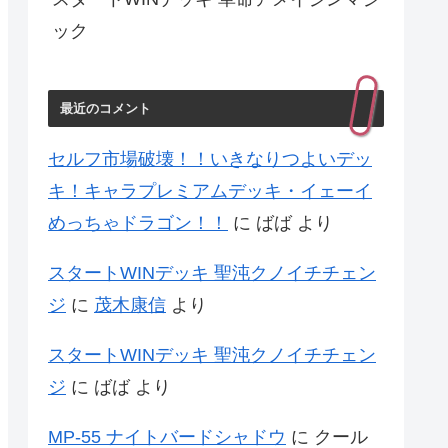
ック
最近のコメント
セルフ市場破壊！！いきなりつよいデッ
キ！キャラプレミアムデッキ・イェーイ
めっちゃドラゴン！！
に
ばば
より
スタートWINデッキ 聖沌クノイチチェン
ジ
に
茂木康信
より
スタートWINデッキ 聖沌クノイチチェン
ジ
に
ばば
より
MP-55 ナイトバードシャドウ
に
クール