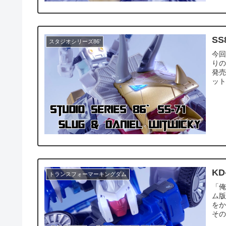
S
スタジオシリーズ86’
今回
りの
発
ット
KD
トランスフォーマーキングダム
「俺
ム版
を
その