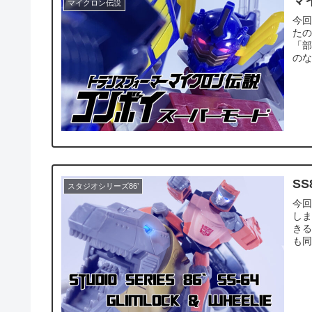
マ
マイクロン伝説
今
たの
「
のな
S
スタジオシリーズ86’
今回
しま
き
も同