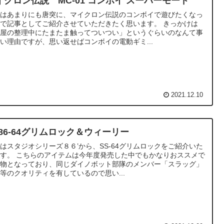
イクロン伝説 MC-01 コンボイ スーパーモード
回はあまりにも唐突に、マイクロン伝説のコンボイで遊びたくなっ
で記事としてご紹介させていただきたく思います。 きっかけは
部屋の整理中にたまたま触ってついつい」というぐらいのなんて事
い理由ですが、思い返せばコンボイの電動ギミ...
2021.12.10
S86-64グリムロック＆ウィーリー
はスタジオシリーズ８６’から、SS-64グリムロックをご紹介いた
す。 こちらのアイテムは今年度発売した中でもかなりおススメで
る物となっており、同じダイノボット部隊のメンバー「スラッグ」
等のクオリティを有しているので思い...