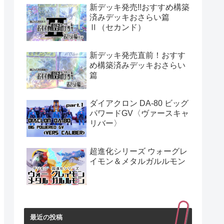
新デッキ発売!!おすすめ構築
済みデッキおさらい篇
Ⅱ（セカンド）
新デッキ発売直前！おすす
め構築済みデッキおさらい
篇
ダイアクロン DA-80 ビッグ
パワードGV〈ヴァースキャ
リバー〉
超進化シリーズ ウォーグレ
イモン＆メタルガルルモン
最近の投稿