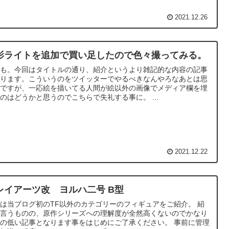
2021.12.26
影ライトを追加で買い足したので色々撮ってみる。
うも。今回はタイトルの通り、紹介というより雑記的な内容の記事
なります。こういうのをツイッターでやるべきなんやろなあとは思
のですが、一応絵を描いてる人間が絵以外の画像でメディア欄を埋
のはどうかと思うのでこちらで失礼する事に。 ...
2021.12.22
レイアーツ改 ヨルハ二号 B型
は当ブログ初のTF以外のカテゴリーのフィギュアをご紹介。 紹
と言うものの、原作シリーズへの理解度が全然高くないのでかなり
の低い記事となります事をはじめにご了承ください。 事前に管理