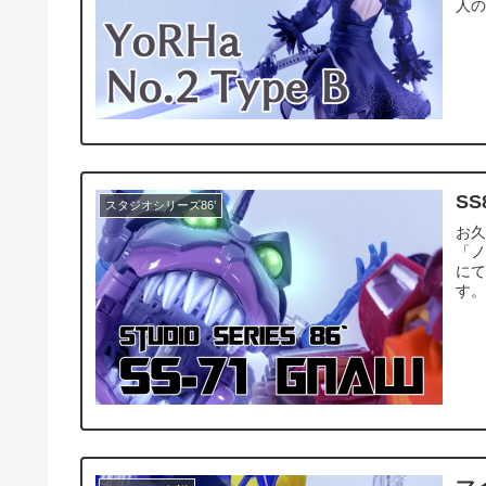
人の
SS
スタジオシリーズ86’
お久
「ノ
に
す。