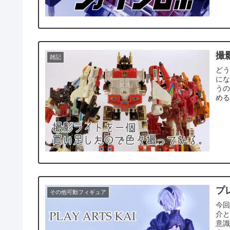
撮
雑記
ど
に
う
める
プ
その他可動フィギュア
今回
介
意識