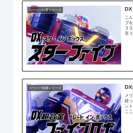
D
スーパー戦隊シリーズ
こ
ブを
３
言う
D
スーパー戦隊シリーズ
メ
経
ン
ここ