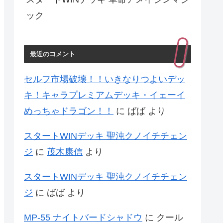
ック
最近のコメント
セルフ市場破壊！！いきなりつよいデッ
キ！キャラプレミアムデッキ・イェーイ
めっちゃドラゴン！！
に
ばば
より
スタートWINデッキ 聖沌クノイチチェン
ジ
に
茂木康信
より
スタートWINデッキ 聖沌クノイチチェン
ジ
に
ばば
より
MP-55 ナイトバードシャドウ
に
クール