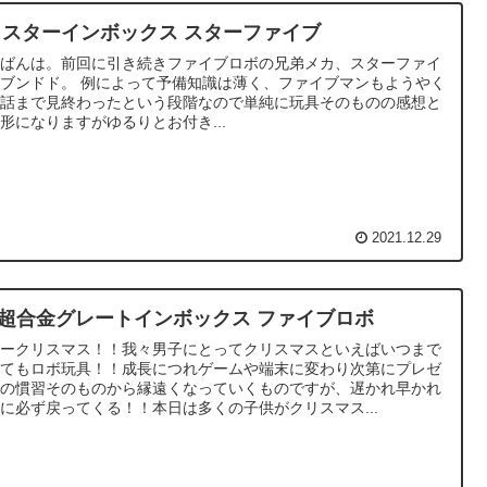
X スターインボックス スターファイブ
んばんは。前回に引き続きファイブロボの兄弟メカ、スターファイ
ブンドド。 例によって予備知識は薄く、ファイブマンもようやく
３話まで見終わったという段階なので単純に玩具そのものの感想と
形になりますがゆるりとお付き...
2021.12.29
X超合金グレートインボックス ファイブロボ
リークリスマス！！我々男子にとってクリスマスといえばいつまで
ってもロボ玩具！！成長につれゲームや端末に変わり次第にプレゼ
トの慣習そのものから縁遠くなっていくものですが、遅かれ早かれ
に必ず戻ってくる！！本日は多くの子供がクリスマス...