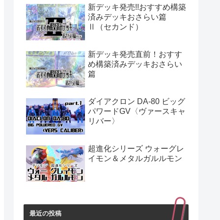
新デッキ発売!!おすすめ構築
済みデッキおさらい篇
Ⅱ（セカンド）
新デッキ発売直前！おすす
め構築済みデッキおさらい
篇
ダイアクロン DA-80 ビッグ
パワードGV〈ヴァースキャ
リバー〉
超進化シリーズ ウォーグレ
イモン＆メタルガルルモン
最近の投稿