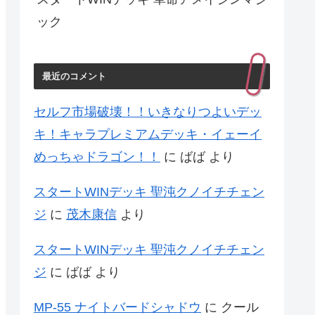
ック
最近のコメント
セルフ市場破壊！！いきなりつよいデッ
キ！キャラプレミアムデッキ・イェーイ
めっちゃドラゴン！！
に
ばば
より
スタートWINデッキ 聖沌クノイチチェン
ジ
に
茂木康信
より
スタートWINデッキ 聖沌クノイチチェン
ジ
に
ばば
より
MP-55 ナイトバードシャドウ
に
クール