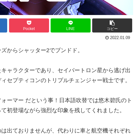
Pocket
LINE
コピー
2022.01.09
ズからシャッター2でブンドド。
たキャラクターであり、セイバートロン星から逃げ出
ディセプティコンのトリプルチェンジャー戦士です。
ォーマー だという事！日本語吹替では悠木碧氏のト
って初登場ながら強烈な印象を残してくれました。
のは出ておりませんが、代わりに車と航空機それぞれ