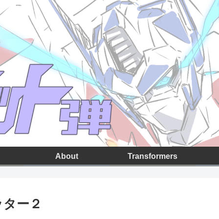
About
Transformers
ッター２